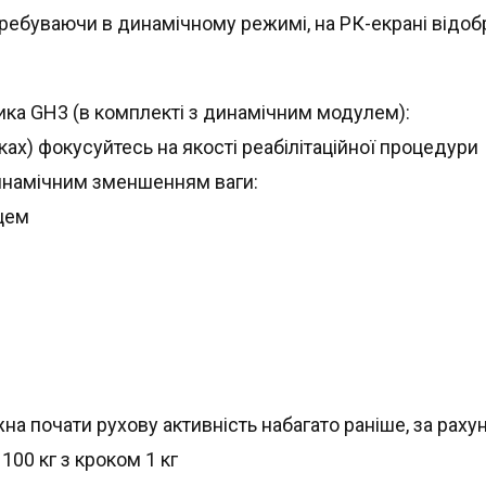
еребуваючи в динамічному режимі, на РК-екрані відоб
ика GH3 (в комплекті з динамічним модулем):
уках) фокусуйтесь на якості реабілітаційної процедури
инамічним зменшенням ваги:
ьцем
на почати рухову активність набагато раніше, за раху
100 кг з кроком 1 кг