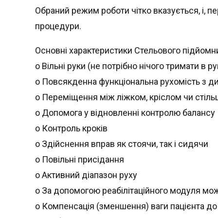
Обраний режим роботи чітко вказується, і, п
процедури.
Основні характеристики Стельового підйомн
o Вільні руки (не потрібно нічого тримати в р
o Повсякденна функціональна рухомість з д
o Переміщення між ліжком, кріслом чи стіл
o Допомога у відновленні контролю балансу
o Контроль кроків
o Здійснення вправ як стоячи, так і сидячи
o Повільні присідання
o Активний діапазон руху
o За допомогою реабілітаційного модуля мож
o Компенсація (зменшення) ваги пацієнта до 