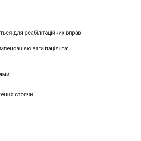
ться для реабілітаційних вправ
омпенсацією ваги пацієнта:
дами
ження стоячи