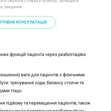
ти пацієнта з ліжка в коляску, проводити
ші завдання.
ОТРІБНА КОНСУЛЬТАЦІЯ
их функцій пацієнта через реабілітаційні
еншення) ваги для пацієнтів з фізичними
ути: тренування ходи, балансу стоячи та
дами тощо.
ня підйому та переміщення пацієнтів, також
безпечних та допоміжних реабілітаційних