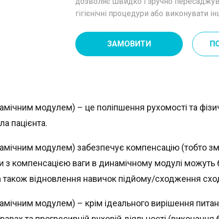
дозволяє швидко і зручно пересаджува
гігієнічні процедури або виконувати ін
ЗАМОВИТИ
П
мічним модулем) – це поліпшення рухомості та фізичн
а пацієнта.
намічним модулем) забезпечує компенсацію (тобто зм
 з компенсацією ваги в динамічному модулі можуть б
 а також відновлення навичок підйому/сходження схо
амічним модулем) – крім ідеального вирішення питан
равах та прогресивній руховій діяльності (виконання 