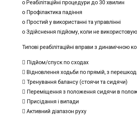
o Реабілітаційні процедури до 30 хвилин
o Профілактика падіння
o Простий у використанні та управлінні
o Здійснення підйому, коли не використовую
Типові реабілітаційні вправи з динамічною к
 Підйом/спуск по сходах
 Відновлення ходьби по прямій, з перешко
 Тренування балансу (стоячи та сидячи)
 Переміщення з положення сидячи в поло
 Присідання і випади
 Активний діапазон руху