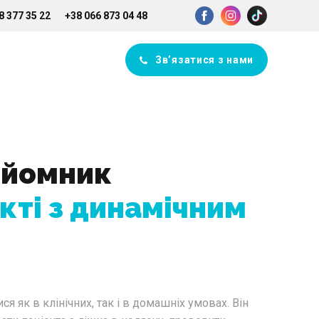
8 377 35 22
+38 066 873 04 48
Зв’язатися з нами
дйомник
кті з динамічним
як в клінічних, так і в до­машніх умовах. Він