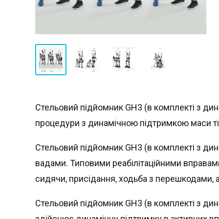
Стельовий підйомник GH3 (в комплекті з дина
процедури з динамічною підтримкою маси тіл
Стельовий підйомник GH3 (в комплекті з ди
вадами. Типовими реабілітаційними вправами
сидячи, присідання, ходьба з перешкодами,
Стельовий підйомник GH3 (в комплекті з дин
здійснює динамічну підтримку в активних вп