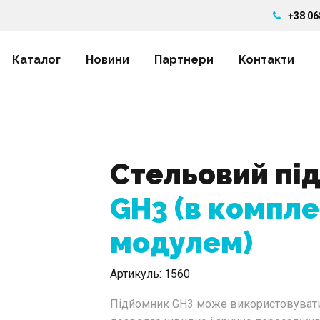
+38 06
Каталог
Новини
Партнери
Контакти
Стельовий пі
GH3 (в компле
модулем)
Артикуль:
1560
Підйомник GH3 може використовуватися 