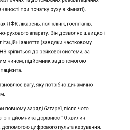
ності при початку руху в кімнаті).
 ЛФК лікарень, поліклінік, госпіталів,
рно-рухового апарату. Він дозволяє швидко і
літаційні заняття (завдяки частковому
H3 кріпиться до рейкової системи, за
аким чином, підйомник за допомогою
пацієнта.
тановлює вагу, яку потрібно динамічно
ом.
и повному заряді батареї, після чого
ого підйомника дорівнює 10 хвилин
а допомогою цифрового пульта керування.