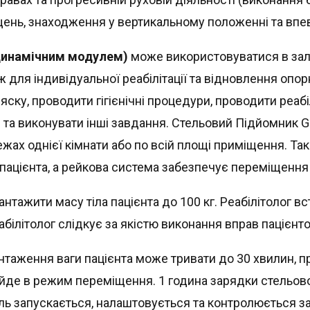
ень, знаходження у вертикальному положенні та впевне
 динамічним модулем)
може використовуватися в залах
ж для індивідуальної реабілітації та відновлення опо
яску, проводити гігієнічні процедури, проводити реабі
) та виконувати інші завдання. Стельовий Підйомник G
ежах однієї кімнати або по всій площі приміщення. Т
пацієнта, а рейкова система забезпечує переміщення 
ажити масу тіла пацієнта до 100 кг. Реабілітолог вс
абілітолог слідкує за якістю виконання вправ пацієнт
таження ваги пацієнта може тривати до 30 хвилин, пр
де в режим переміщення. 1 година зарядки стельов
уль запускається, налаштовується та контролюється з