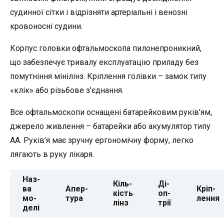
судинної сітки і відрізняти артеріальні і венозні
кровоносні судини.
Корпус головки офтальмоскопа пилонепроникний,
що забезпечує тривалу експлуатацію приладу без
помутніння мінілінз. Кріплення голівки – замок типу
«клік» або різьбове з’єднання.
Все офтальмоскопи оснащені батарейковим руків’ям,
джерело живлення – батарейки або акумулятор типу
АА. Руків’я має зручну ергономічну форму, легко
лягають в руку лікаря.
Наз­
Кіль­
Ді­
ва
Апер­
Кріп­
кість
оп­
мо­
ту­ра
лен­ня
лінз
трії
де­лі