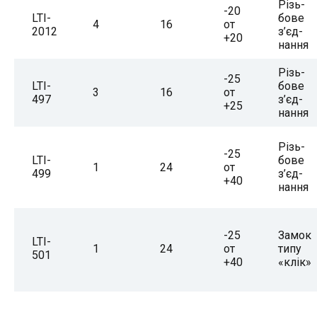
Різь­
-20
LTI-
бо­ве
4
16
от
2012
з’єд­
+20
нан­ня
Різь­
-25
LTI-
бо­ве
3
16
от
497
з’єд­
+25
нан­ня
Різь­
-25
LTI-
бо­ве
1
24
от
499
з’єд­
+40
нан­ня
-25
За­мок
LTI-
1
24
от
ти­пу
501
+40
«клік»