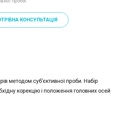
вної проби.
ОТРІБНА КОНСУЛЬТАЦІЯ
ів методом суб’єктивної проби. Набір
бхідну корекцію і положення головних осей