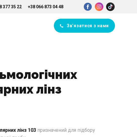
8 377 35 22
+38 066 873 04 48
Зв’язатися з нами
ьмологічних
рних лінз
лярних лінз 103
призначений для підбору