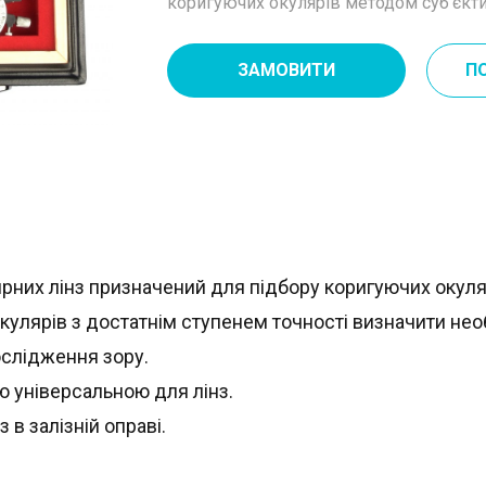
коригуючих окулярів методом суб’єкти
ЗАМОВИТИ
П
рних лінз призначений для підбору коригуючих окуляр
кулярів з достатнім ступенем точності визначити нео
ослідження зору.
 універсальною для лінз.
 в залізній оправі.