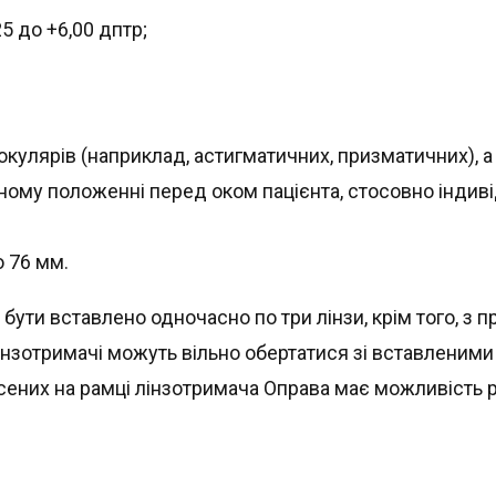
25 до +6,00 дптр;
окулярів (наприклад, астигматичних, призматичних), 
дному положенні перед оком пацієнта, стосовно інди
о 76 мм.
ути вставлено одночасно по три лінзи, крім того, з 
Лінзотримачі можуть вільно обертатися зі вставленими
есених на рамці лінзотримача Оправа має можливість