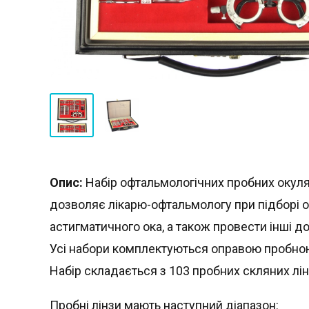
Опис:
Набір офтальмологічних пробних окуля
дозволяє лікарю-офтальмологу при підборі о
астигматичного ока, а також провести інші д
Усі набори комплектуються оправою пробною
Набір складається з 103 пробних скляних лінз
Пробні лінзи мають наступний діапазон: