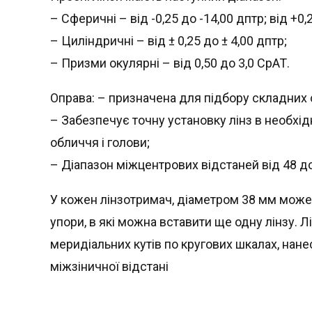
– Сферичні – від -0,25 до -14,00 дптр; від +0,
– Циліндричні – від ± 0,25 до ± 4,00 дптр;
– Призми окулярні – від 0,50 до 3,0 СрАТ.
Оправа: – призначена для підбору складних 
– Забезпечує точну установку лінз в необхі
обличчя і голови;
– Діапазон міжцентрових відстаней від 48 д
У кожен лінзотримач, діаметром 38 мм може б
упори, в які можна вставити ще одну лінзу. 
меридіальних кутів по кругових шкалах, нан
міжзіничної відстані