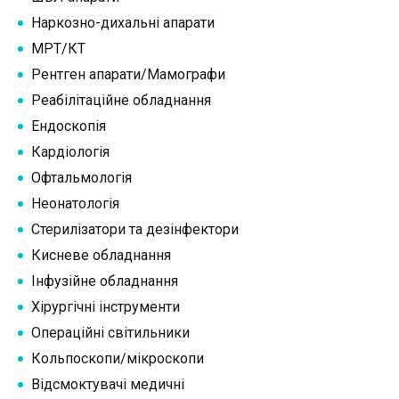
Наркозно-дихальні апарати
МРТ/КТ
Рентген апарати/Мамографи
Реабілітаційне обладнання
Ендоскопія
Кардіологія
Офтальмологія
Неонатологія
Стерилізатори та дезінфектори
Кисневе обладнання
Інфузійне обладнання
Хірургічні інструменти
Операційні світильники
Кольпоскопи/мікроскопи
Відсмоктувачі медичні