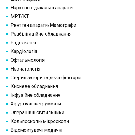
Наркозно-дихальні апарати
МРТ/КТ
Рентген апарати/Мамографи
Реабілітаційне обладнання
Ендоскопія
Кардіологія
Офтальмологія
Неонатологія
Стерилізатори та дезінфектори
Кисневе обладнання
Інфузійне обладнання
Хірургічні інструменти
Операційні світильники
Кольпоскопи/мікроскопи
Відсмоктувачі медичні