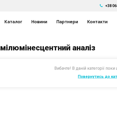
+38 06
Каталог
Новини
Партнери
Контакти
мілюмінесцентний аналіз
Вибачте! В даній категорії поки
Повернутись до ка