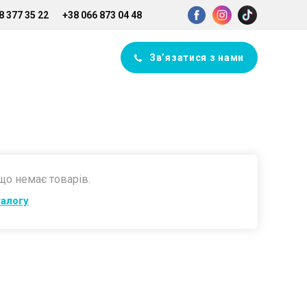
8 377 35 22
+38 066 873 04 48
Зв’язатися з нами
 що немає товарів.
талогу